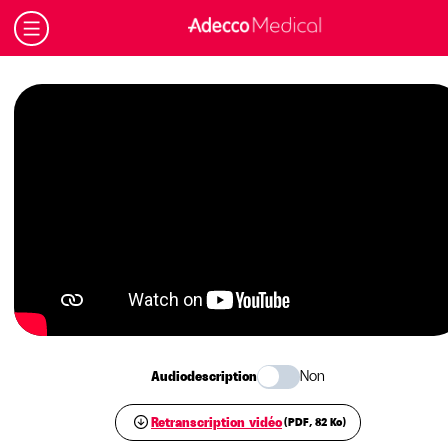
Non
Audiodescription
Retranscription vidéo
(PDF, 82 Ko)